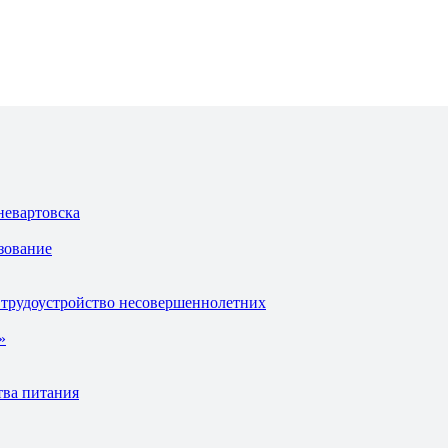
невартовска
зование
 трудоустройство несовершеннолетних
»
тва питания