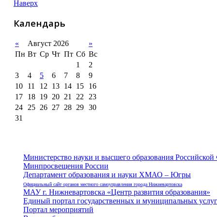
Наверх
Календарь
«
Август 2026
»
Пн
Вт
Ср
Чт
Пт
Сб
Вс
1
2
3
4
5
6
7
8
9
10
11
12
13
14
15
16
17
18
19
20
21
22
23
24
25
26
27
28
29
30
31
Министерство науки и высшего образования Российской
Минпросвещения России
Департамент образования и науки ХМАО – Югры
Официальный сайт органов местного самоуправления города Нижневартовска
МАУ г. Нижневартовска «Центр развития образования»
Единый портал государственных и муниципальных услу
Портал мероприятий