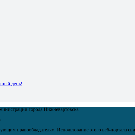
нный день!
дминистрации города Нижневартовска
6
ующим правообладателям. Использование этого веб-портала сви