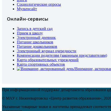
Социологические опросы
Мультисайт
Онлайн-сервисы
Запись в детский сад
Прием в школу
Электронный дневник
Питание школьников
Питание дошкольников
Электронный журнал очередности
Компенсации родителям (законным представителям)
Карта образовательных учреждений
Карта спортивных объектов
Внимание, актирова
При информационной поддержке департамента образования а
© МАУ г. Нижневартовска «Центр развития образования»,
202
Указанные товарные знаки и логотипы принадлежат соответств