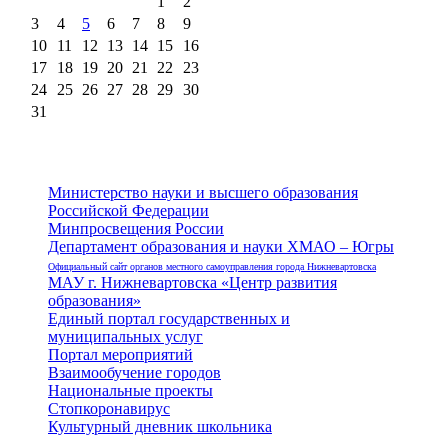
1
2
3
4
5
6
7
8
9
10
11
12
13
14
15
16
17
18
19
20
21
22
23
24
25
26
27
28
29
30
31
Министерство науки и высшего образования
Российской Федерации
Минпросвещения России
Департамент образования и науки ХМАО – Югры
Официальный сайт органов местного самоуправления города Нижневартовска
МАУ г. Нижневартовска «Центр развития
образования»
Единый портал государственных и
муниципальных услуг
Портал мероприятий
Взаимообучение городов
Национальные проекты
Стопкоронавирус
Культурный дневник школьника