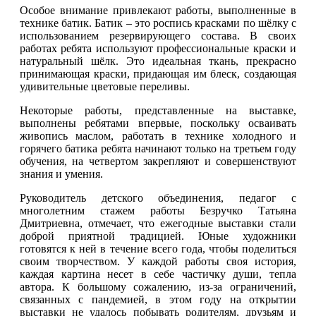
Особое внимание привлекают работы, выполненные в
технике батик. Батик – это роспись красками по шёлку с
использованием резервирующего состава. В своих
работах ребята используют профессиональные краски и
натуральный шёлк. Это идеальная ткань, прекрасно
принимающая краски, придающая им блеск, создающая
удивительные цветовые переливы.
Некоторые работы, представленные на выставке,
выполнены ребятами впервые, поскольку осваивать
живопись маслом, работать в технике холодного и
горячего батика ребята начинают только на третьем году
обучения, на четвертом закрепляют и совершенствуют
знания и умения.
Руководитель детского объединения, педагог с
многолетним стажем работы Безручко Татьяна
Дмитриевна, отмечает, что ежегодные выставки стали
доброй приятной традицией. Юные художники
готовятся к ней в течение всего года, чтобы поделиться
своим творчеством. У каждой работы своя история,
каждая картина несет в себе частичку души, тепла
автора. К большому сожалению, из-за ограничений,
связанных с пандемией, в этом году на открытии
выставки не удалось побывать родителям, друзьям и