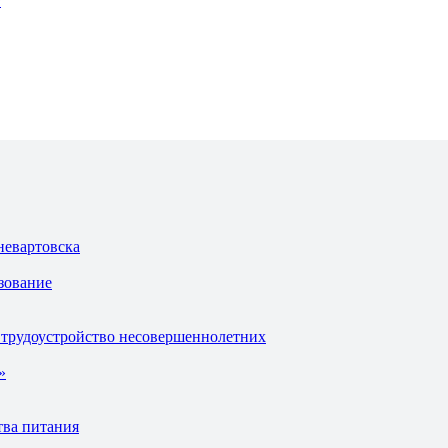
г
невартовска
зование
 трудоустройство несовершеннолетних
»
тва питания