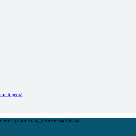
нный день!
дминистрации города Нижневартовска
6