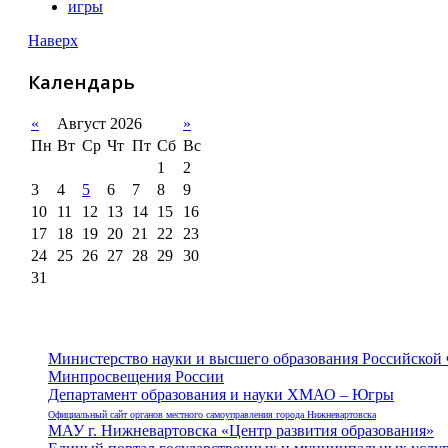
игры
Наверх
Календарь
«
Август 2026
»
Пн
Вт
Ср
Чт
Пт
Сб
Вс
1
2
3
4
5
6
7
8
9
10
11
12
13
14
15
16
17
18
19
20
21
22
23
24
25
26
27
28
29
30
31
Министерство науки и высшего образования Российской
Минпросвещения России
Департамент образования и науки ХМАО – Югры
Официальный сайт органов местного самоуправления города Нижневартовска
МАУ г. Нижневартовска «Центр развития образования»