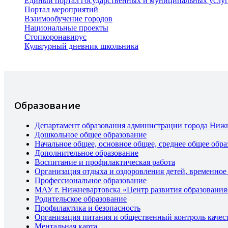
Единый портал государственных и муниципальных услу
Портал мероприятий
Взаимообучение городов
Национальные проекты
Стопкоронавирус
Культурный дневник школьника
Образование
Департамент образования администрации города Ниж
Дошкольное общее образование
Начальное общее, основное общее, среднее общее обра
Дополнительное образование
Воспитание и профилактическая работа
Организация отдыха и оздоровления детей, временное
Профессиональное образование
МАУ г. Нижневартовска «Центр развития образования
Родительское образование
Профилактика и безопасность
Организация питания и общественный контроль качес
Ментальная карта