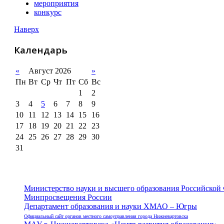
мероприятия
конкурс
Наверх
Календарь
«
Август 2026
»
Пн
Вт
Ср
Чт
Пт
Сб
Вс
1
2
3
4
5
6
7
8
9
10
11
12
13
14
15
16
17
18
19
20
21
22
23
24
25
26
27
28
29
30
31
Министерство науки и высшего образования Российской
Минпросвещения России
Департамент образования и науки ХМАО – Югры
Официальный сайт органов местного самоуправления города Нижневартовска