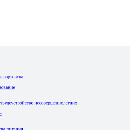
г
невартовска
зование
 трудоустройство несовершеннолетних
»
тва питания