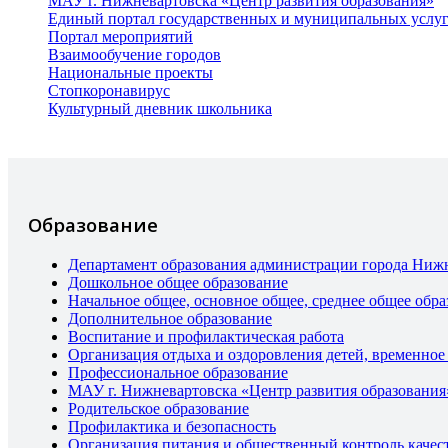
МАУ г. Нижневартовска «Центр развития образования»
Единый портал государственных и муниципальных услу
Портал мероприятий
Взаимообучение городов
Национальные проекты
Стопкоронавирус
Культурный дневник школьника
Образование
Департамент образования администрации города Ниж
Дошкольное общее образование
Начальное общее, основное общее, среднее общее обра
Дополнительное образование
Воспитание и профилактическая работа
Организация отдыха и оздоровления детей, временное
Профессиональное образование
МАУ г. Нижневартовска «Центр развития образования
Родительское образование
Профилактика и безопасность
Организация питания и общественный контроль качес