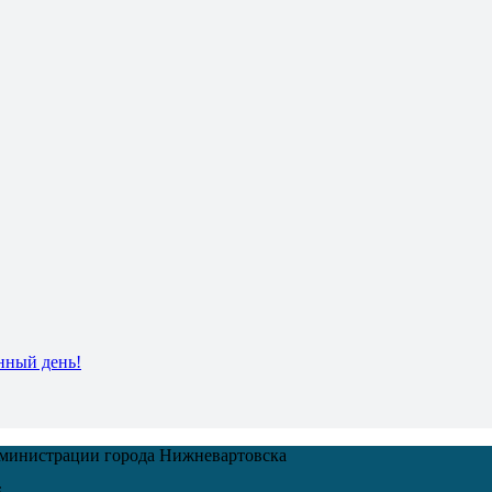
нный день!
дминистрации города Нижневартовска