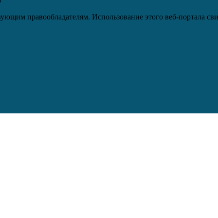
6
ующим правообладателям. Использование этого веб-портала сви