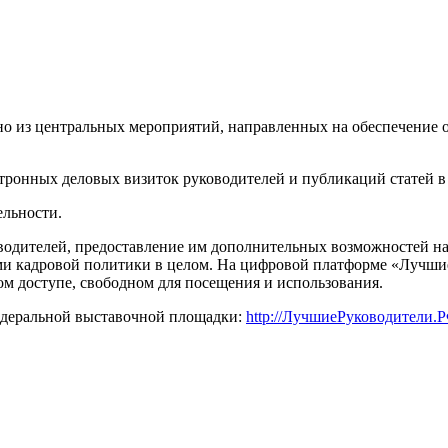
но из центральных мероприятий, направленных на обеспечение 
ктронных деловых визиток руководителей и публикаций статей 
ельности.
водителей, предоставление им дополнительных возможностей на
 кадровой политики в целом. На цифровой платформе «Лучшие
ом доступе, свободном для посещения и использования.
федеральной выставочной площадки:
http://ЛучшиеРуководители.