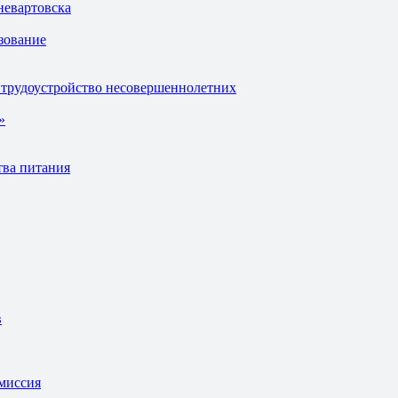
невартовска
зование
 трудоустройство несовершеннолетних
»
тва питания
в
омиссия