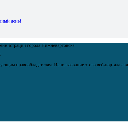
нный день!
дминистрации города Нижневартовска
6
ующим правообладателям. Использование этого веб-портала сви