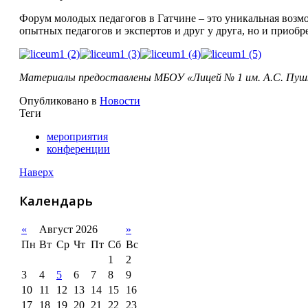
Форум молодых педагогов в Гатчине – это уникальная возмо
опытных педагогов и экспертов и друг у друга, но и прио
Материалы предоставлены МБОУ «Лицей № 1 им. А.С. Пуш
Опубликовано в
Новости
Теги
мероприятия
конференции
Наверх
Календарь
«
Август 2026
»
Пн
Вт
Ср
Чт
Пт
Сб
Вс
1
2
3
4
5
6
7
8
9
10
11
12
13
14
15
16
17
18
19
20
21
22
23