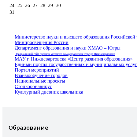
24
25
26
27
28
29
30
31
Министерство науки и высшего образования Российской
Минпросвещения России
Департамент образования и науки ХМАО – Югры
Официальный сайт органов местного самоуправления города Нижневартовска
МАУ г. Нижневартовска «Центр развития образования»
Единый портал государственных и муниципальных услу
Портал мероприятий
Взаимообучение городов
Национальные проекты
Стопкоронавирус
Культурный дневник школьника
Образование