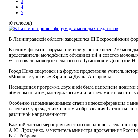
3
4
5
(0 голосов)
В Ленинградской области завершился III Всероссийский фор
В очном формате форума приняли участие более 250 молоды
представители молодёжных объединений и советов молодых
участвовали молодые педагоги из Луганской и Донецкой Н
Город Нижневартовск на форуме представила учитель истор
«Молодые учителя» Зарипова Диана Анваровна.
Насыщенная программа двух дней была наполнена новыми з
обменом опытом, мастер-классами и встречами с известным
Особенно запоминающимися стали видеоконференция с мин
ключевых учреждениях системы образования Гатчинского ра
различной направленности.
Важной частью мероприятия стало пленарное заседание фор
А.Ю. Дрозденко, заместитель министра просвещения Россий
В.И. Реброва.