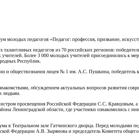
ум молодых педагогов «Педагог: профессия, призвание, искусств
х талантливых педагогов из 70 российских регионов: победител
 учителей. Более 3 000 молодых учителей присоединились к ме
ародных Республик.
ии и обществознания лицея № 1 им. А.С. Пушкина, победитель 
накомствами, обсуждением актуальных вопросов развития совр
и людьми.
истром просвещения Российской Федерации С.С. Кравцовым, а 
йона Ленинградской области, где участники ознакомились с ин
ума в Театральном зале Гатчинского дворца. Перед молодыми п
ской Федерации А.В. Зырянова и председатель Комитета общего