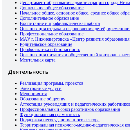
Департамент образования администрации города Ниж
Дошкольное общее образование
Начальное общее, основное общее, среднее общее обра
Дополнительное образование
Воспитание и профилактическая работа
Организация отдыха и оздоровления детей, временное
Профессиональное образование
МАУ г. Нижневартовска «Центр развития образования
Родительское образование
Профилактика и безопасность
Организация питания и общественный контроль качес
Ментальная карта
Деятельность
Реализация программ, проектов
Электронные услуги
Мероприятия
Образование обществу
Аттестация руководящих и педагогических работнико
Профессиональный союз работников образования
Функциональная грамотность
Поддержка негосударственного сектора
Территориальная психолого-медико-педагогическая к