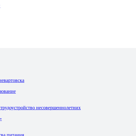
г
невартовска
зование
 трудоустройство несовершеннолетних
»
тва питания