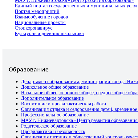
МАУ г. Нижневартовска «Центр развития образования»
Единый портал государственных и муниципальных услу
Портал мероприятий
Взаимообучение городов
Национальные проекты
Стопкоронавирус
Культурный дневник школьника
Образование
Департамент образования администрации города Ниж
Дошкольное общее образование
Начальное общее, основное общее, среднее общее обра
Дополнительное образование
Воспитание и профилактическая работа
Организация отдыха и оздоровления детей, временное
Профессиональное образование
МАУ г. Нижневартовска «Центр развития образования
Родительское образование
Профилактика и безопасность
Организация питания и общественный контроль качес