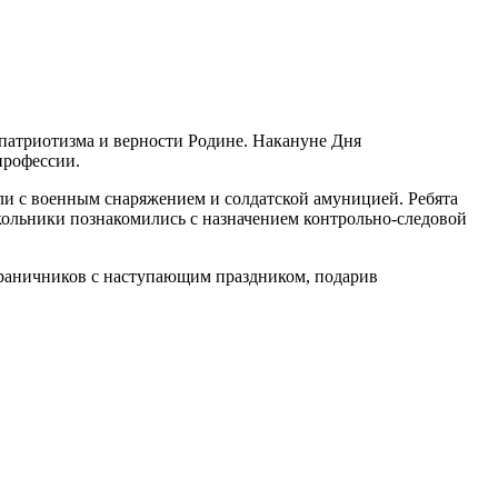
патриотизма и верности Родине. Накануне Дня
профессии.
или с военным снаряжением и солдатской амуницией. Ребята
школьники познакомились с назначением контрольно-следовой
граничников с наступающим праздником, подарив