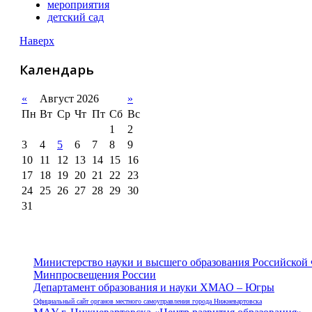
мероприятия
детский сад
Наверх
Календарь
«
Август 2026
»
Пн
Вт
Ср
Чт
Пт
Сб
Вс
1
2
3
4
5
6
7
8
9
10
11
12
13
14
15
16
17
18
19
20
21
22
23
24
25
26
27
28
29
30
31
Министерство науки и высшего образования Российской
Минпросвещения России
Департамент образования и науки ХМАО – Югры
Официальный сайт органов местного самоуправления города Нижневартовска