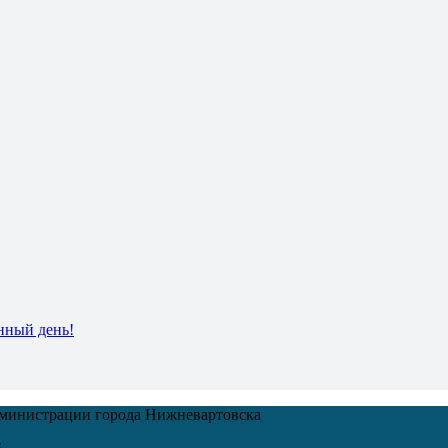
нный день!
дминистрации города Нижневартовска