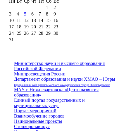
Пн
Вт
Ср
Чт
Пт
Сб
Вс
1
2
3
4
5
6
7
8
9
10
11
12
13
14
15
16
17
18
19
20
21
22
23
24
25
26
27
28
29
30
31
Министерство науки и высшего образования
Российской Федерации
Минпросвещения России
Департамент образования и науки ХМАО – Югры
Официальный сайт органов местного самоуправления города Нижневартовска
МАУ г. Нижневартовска «Центр развития
образования»
Единый портал государственных и
муниципальных услуг
Портал мероприятий
Взаимообучение городов
Национальные проекты
Стопкоронавирус