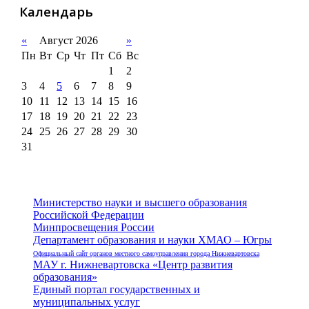
Календарь
«
Август 2026
»
Пн
Вт
Ср
Чт
Пт
Сб
Вс
1
2
3
4
5
6
7
8
9
10
11
12
13
14
15
16
17
18
19
20
21
22
23
24
25
26
27
28
29
30
31
Министерство науки и высшего образования
Российской Федерации
Минпросвещения России
Департамент образования и науки ХМАО – Югры
Официальный сайт органов местного самоуправления города Нижневартовска
МАУ г. Нижневартовска «Центр развития
образования»
Единый портал государственных и
муниципальных услуг