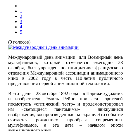
1
2
3
4
5
(0 голосов)
Международный день анимации, или Всемирный день
мультфильмов, который отмечается ежегодно 28
октября, был учрежден по инициативе французского
отделения Международной ассоциации анимационного
кино в 2002 году в честь 110-летия публичного
представления первой анимационной технологии.
В этот день – 28 октября 1892 года – в Париже художник
и изобретатель Эмиль Рейно пригласил зрителей
посмотреть «оптический театр» и продемонстрировал
им «светящиеся пантомимы» – движущиеся
изображения, воспроизведенные на экране. Это событие
считается рождением прообраза современных
мультфильмов, а эта дата – началом эпохи
анимационного кино.