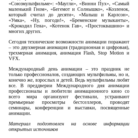
«Союзмультфильме»: «Маугли», «Винни Пух», «Самый
маленький Гном», «Бегемот и Солнышко», «Козленок,
который считал до десяти», «Малыш и Карлсон»,
«Умка», «Ну, погоди!», «Бременские музыканты»,
«Крокодил Гена», «Котенок Гав», «Простоквашино» и
многих других.
Сегодня технические возможности анимации поражают
– это двухмерная анимация (традиционная и цифровая),
трехмерная анимация, анимация Flash, Stop Motion и
VFX.
Международный день анимации – это праздник не
только профессионалов, создающих мультфильмы, но и,
конечно же, взрослых и детей. Ведь мультфильмы любят
все. В преддверии Международного дня анимации
профессионалы и любители анимационного кино со
всего мира организуют фестивали, устраивают
премьерные просмотры бестселлеров, проводят
семинары, конференции и выставки, посвященные
анимации.
Материал подготовлен на основе информации
открытых источников