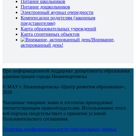
Питание школьников
Питание дошкольников
Электронный журнал очередности
Компенсации родителям (законным
представителям)
Карта образовательных учреждений
Карта спортивных объектов
Внимание,
актированный день!
При информационной поддержке департамента образования
администрации города Нижневартовска
© МАУ г. Нижневартовска «Центр развития образования»,
2026
Указанные товарные знаки и логотипы принадлежат
соответствующим правообладателям. Использование этого
веб-портала свидетельствует о принятии условий
Пользовательского соглашения.
Политика конфиденциальности персональных данных