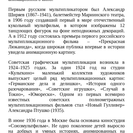
Первым русским мультипликатором был Александр
Ширяев (1867–1941), балетмейстер Мариинского театра,
в 1906 году создавший первый в мире отечественный
кукольный мультфильм, в котором изображены 12
танцующих фигурок на фоне неподвижных декораций.
А в 1912 году состоялась премьера первого российского
мультипликационного фильма – «Прекрасная
Люканида», когда широкая публика впервые в истории
увидела анимационную картину.
Советская графическая мультипликация возникла в
1924–1925 годах. За один 1924 год на студии
«Культкино» маленький коллектив художников
выпускает целый ряд мультипликационных картин:
«Германские дела и делишки», «История одного
разочарования», «Советские игрушки», «Случай в
Токио», «Юморески». Одним из первых всемирно
известных советских полнометражных
мультипликационных фильмов стал «Новый Гулливер»
Александра Птушко (1935).
В июне 1936 года в Москве была основана киностудия
«Союзмультфильм». Не одно поколение детей выросло
на добрых и умных историях, анимированных на