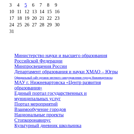
3
4
5
6
7
8
9
10
11
12
13
14
15
16
17
18
19
20
21
22
23
24
25
26
27
28
29
30
31
Министерство науки и высшего образования
Российской Федерации
Минпросвещения России
Департамент образования и науки ХМАО – Югры
Официальный сайт органов местного самоуправления города Нижневартовска
МАУ г. Нижневартовска «Центр развития
образования»
Единый портал государственных и
муниципальных услуг
Портал мероприятий
Взаимообучение городов
Национальные проекты
Стопкоронавирус
Культурный дневник школьника