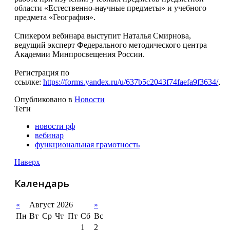
области «Естественно-научные предметы» и учебного
предмета «География».
Спикером вебинара выступит Наталья Смирнова,
ведущий эксперт Федерального методического центра
Академии Минпросвещения России.
Регистрация по
ссылке:
https://forms.yandex.ru/u/637b5c2043f74faefa9f3634/
,
Опубликовано в
Новости
Теги
новости рф
вебинар
функциональная грамотность
Наверх
Календарь
«
Август 2026
»
Пн
Вт
Ср
Чт
Пт
Сб
Вс
1
2