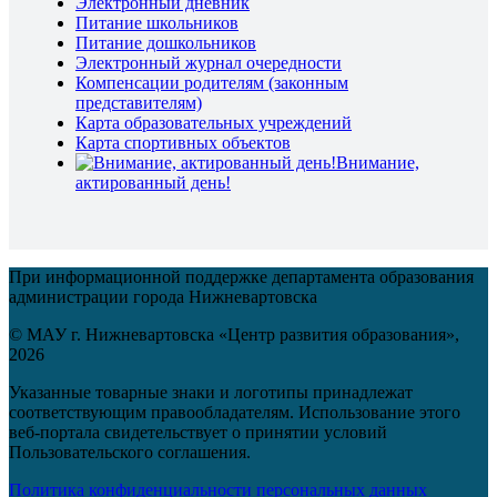
Электронный дневник
Питание школьников
Питание дошкольников
Электронный журнал очередности
Компенсации родителям (законным
представителям)
Карта образовательных учреждений
Карта спортивных объектов
Внимание,
актированный день!
При информационной поддержке департамента образования
администрации города Нижневартовска
© МАУ г. Нижневартовска «Центр развития образования»,
2026
Указанные товарные знаки и логотипы принадлежат
соответствующим правообладателям. Использование этого
веб-портала свидетельствует о принятии условий
Пользовательского соглашения.
Политика конфиденциальности персональных данных