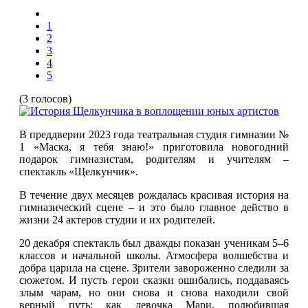
1
2
3
4
5
(3 голосов)
В преддверии 2023 года театральная студия гимназии №
1 «Маска, я тебя знаю!» приготовила новогодний
подарок гимназистам, родителям и учителям –
спектакль «Щелкунчик».
В течение двух месяцев рождалась красивая история на
гимназический сцене – и это было главное действо в
жизни 24 актеров студии и их родителей.
20 декабря спектакль был дважды показан ученикам 5–6
классов и начальной школы. Атмосфера волшебства и
добра царила на сцене. Зрители завороженно следили за
сюжетом. И пусть герои сказки ошибались, поддаваясь
злым чарам, но они снова и снова находили свой
верный путь: как девочка Мари, полюбившая