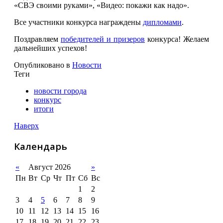
«СВЭ своими руками», «Видео: покажи как надо».
Все участники конкурса награждены
дипломами
.
Поздравляем
победителей и призеров
конкурса! Желаем
дальнейших успехов!
Опубликовано в
Новости
Теги
новости города
конкурс
итоги
Наверх
Календарь
«
Август 2026
»
Пн
Вт
Ср
Чт
Пт
Сб
Вс
1
2
3
4
5
6
7
8
9
10
11
12
13
14
15
16
17
18
19
20
21
22
23