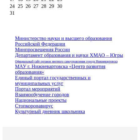
24
25
26
27
28
29
30
31
Министерство науки и высшего образования
Российской Федерации
Минпросвещения России
Департамент образования и науки ХМАО – Югры
Официальный сайт органов местного самоуправления города Нижневартовска
МАУ г. Нижневартовска «Центр развития
образования»
Единый портал государственных и
муниципальных услуг
Портал мероприятий
Взаимообучение городов
Национальные проекты
Стопкоронавирус
Культурный дневник школьника