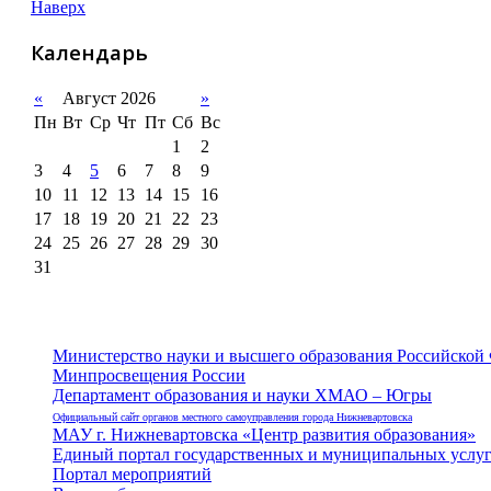
Наверх
Календарь
«
Август 2026
»
Пн
Вт
Ср
Чт
Пт
Сб
Вс
1
2
3
4
5
6
7
8
9
10
11
12
13
14
15
16
17
18
19
20
21
22
23
24
25
26
27
28
29
30
31
Министерство науки и высшего образования Российской
Минпросвещения России
Департамент образования и науки ХМАО – Югры
Официальный сайт органов местного самоуправления города Нижневартовска
МАУ г. Нижневартовска «Центр развития образования»
Единый портал государственных и муниципальных услу
Портал мероприятий