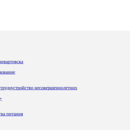
невартовска
зование
 трудоустройство несовершеннолетних
»
тва питания