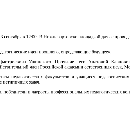
 23 сентября в 12:00. В Нижневартовске площадкой для ее пров
едагогические идеи прошлого, определяющие будущее».
 Дмитриевича Ушинского. Прочитает его
Анатолий Карпович
действительный член Российской академии естественных наук, М
денты педагогических факультетов и учащиеся педагогическ
е нетипичных задач.
, победители и лауреаты профессиональных педагогических кон