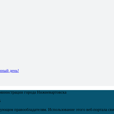
нный день!
дминистрации города Нижневартовска
6
ующим правообладателям. Использование этого веб-портала сви