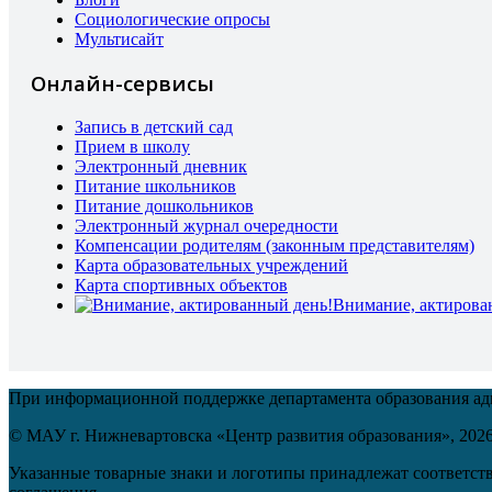
Социологические опросы
Мультисайт
Онлайн-сервисы
Запись в детский сад
Прием в школу
Электронный дневник
Питание школьников
Питание дошкольников
Электронный журнал очередности
Компенсации родителям (законным представителям)
Карта образовательных учреждений
Карта спортивных объектов
Внимание, актирова
При информационной поддержке департамента образования а
© МАУ г. Нижневартовска «Центр развития образования»,
202
Указанные товарные знаки и логотипы принадлежат соответств