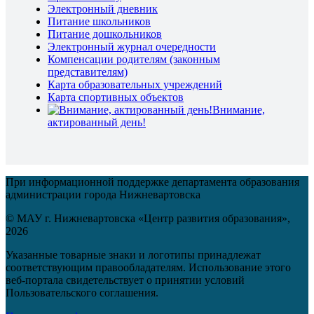
Электронный дневник
Питание школьников
Питание дошкольников
Электронный журнал очередности
Компенсации родителям (законным
представителям)
Карта образовательных учреждений
Карта спортивных объектов
Внимание,
актированный день!
При информационной поддержке департамента образования
администрации города Нижневартовска
© МАУ г. Нижневартовска «Центр развития образования»,
2026
Указанные товарные знаки и логотипы принадлежат
соответствующим правообладателям. Использование этого
веб-портала свидетельствует о принятии условий
Пользовательского соглашения.