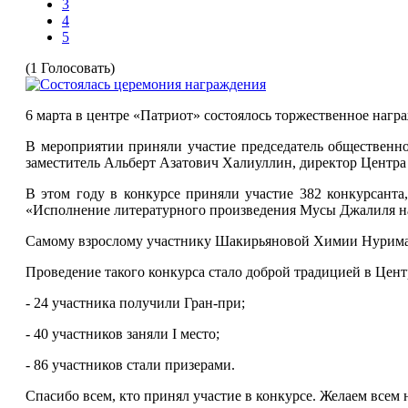
3
4
5
(1 Голосовать)
6 марта в центре «Патриот» состоялось торжественное нагр
В мероприятии приняли участие председатель общественн
заместитель Альберт Азатович Халиуллин, директор Центр
В этом году в конкурсе приняли участие 3
82
конкурсант
а
«Исполнение литературного произведения Мусы Джалиля на
Самому взрослому участнику Шакирьяновой Химии Нуриман
Проведение такого конкурса стало доброй традицией в Цент
- 24 участника получили Гран-при;
- 40 участников заняли
I
место;
- 86 участников стали призерами.
Спасибо всем, кто принял участие в конкурсе. Желаем всем