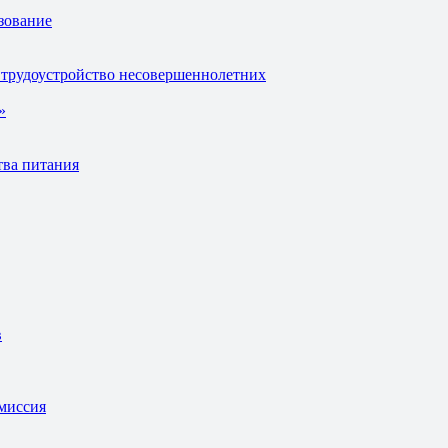
зование
 трудоустройство несовершеннолетних
»
тва питания
в
омиссия