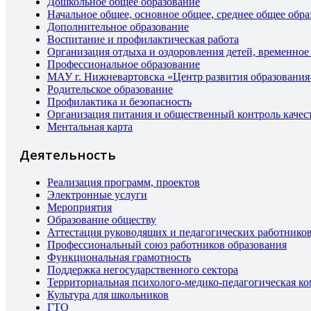
Дошкольное общее образование
Начальное общее, основное общее, среднее общее обра
Дополнительное образование
Воспитание и профилактическая работа
Организация отдыха и оздоровления детей, временное
Профессиональное образование
МАУ г. Нижневартовска «Центр развития образования
Родительское образование
Профилактика и безопасность
Организация питания и общественный контроль качес
Ментальная карта
Деятельность
Реализация программ, проектов
Электронные услуги
Мероприятия
Образование обществу
Аттестация руководящих и педагогических работнико
Профессиональный союз работников образования
Функциональная грамотность
Поддержка негосударственного сектора
Территориальная психолого-медико-педагогическая к
Культура для школьников
ГТО