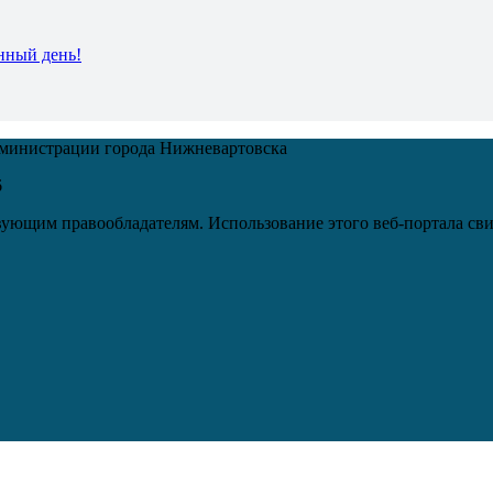
нный день!
дминистрации города Нижневартовска
6
ующим правообладателям. Использование этого веб-портала сви