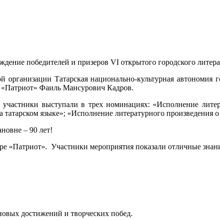
аждение победителей и призеров V
I
открытого городского литера
ой организации Татарская национально-культурная автономия 
а «Патриот» Фаиль Мансурович Кадров.
, участники выступали в трех номинациях: «Исполнение лите
 татарском языке»; «Исполнение литературного произведения о
овне – 90 лет!
ре «Патриот». Участники мероприятия показали отличные знания
 новых достижений и творческих побед.