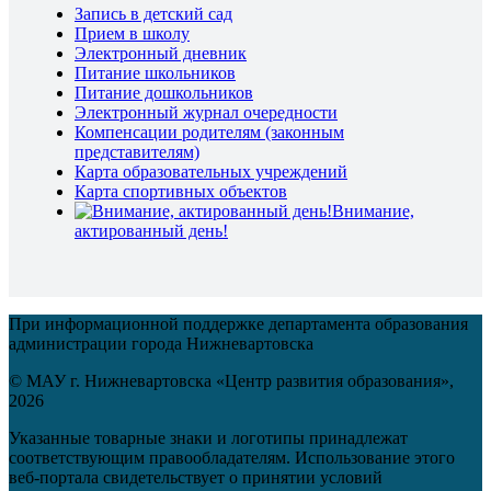
Запись в детский сад
Прием в школу
Электронный дневник
Питание школьников
Питание дошкольников
Электронный журнал очередности
Компенсации родителям (законным
представителям)
Карта образовательных учреждений
Карта спортивных объектов
Внимание,
актированный день!
При информационной поддержке департамента образования
администрации города Нижневартовска
© МАУ г. Нижневартовска «Центр развития образования»,
2026
Указанные товарные знаки и логотипы принадлежат
соответствующим правообладателям. Использование этого
веб-портала свидетельствует о принятии условий