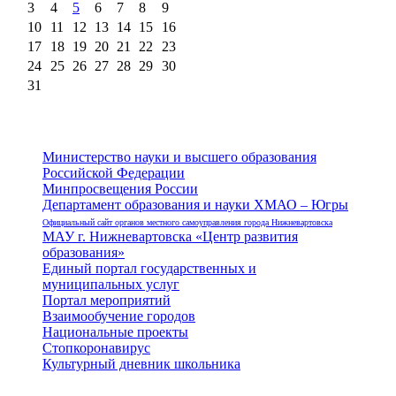
3
4
5
6
7
8
9
10
11
12
13
14
15
16
17
18
19
20
21
22
23
24
25
26
27
28
29
30
31
Министерство науки и высшего образования
Российской Федерации
Минпросвещения России
Департамент образования и науки ХМАО – Югры
Официальный сайт органов местного самоуправления города Нижневартовска
МАУ г. Нижневартовска «Центр развития
образования»
Единый портал государственных и
муниципальных услуг
Портал мероприятий
Взаимообучение городов
Национальные проекты
Стопкоронавирус
Культурный дневник школьника