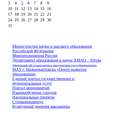
3
4
5
6
7
8
9
10
11
12
13
14
15
16
17
18
19
20
21
22
23
24
25
26
27
28
29
30
31
Министерство науки и высшего образования
Российской Федерации
Минпросвещения России
Департамент образования и науки ХМАО – Югры
Официальный сайт органов местного самоуправления города Нижневартовска
МАУ г. Нижневартовска «Центр развития
образования»
Единый портал государственных и
муниципальных услуг
Портал мероприятий
Взаимообучение городов
Национальные проекты
Стопкоронавирус
Культурный дневник школьника