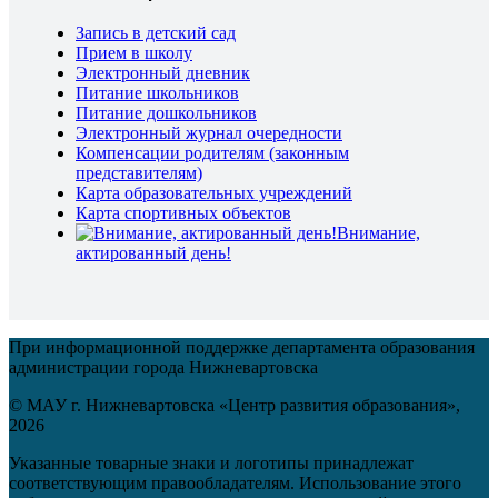
Запись в детский сад
Прием в школу
Электронный дневник
Питание школьников
Питание дошкольников
Электронный журнал очередности
Компенсации родителям (законным
представителям)
Карта образовательных учреждений
Карта спортивных объектов
Внимание,
актированный день!
При информационной поддержке департамента образования
администрации города Нижневартовска
© МАУ г. Нижневартовска «Центр развития образования»,
2026
Указанные товарные знаки и логотипы принадлежат
соответствующим правообладателям. Использование этого