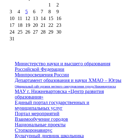
1
2
3
4
5
6
7
8
9
10
11
12
13
14
15
16
17
18
19
20
21
22
23
24
25
26
27
28
29
30
31
Министерство науки и высшего образования
Российской Федерации
Минпросвещения России
Департамент образования и науки ХМАО – Югры
Официальный сайт органов местного самоуправления города Нижневартовска
МАУ г. Нижневартовска «Центр развития
образования»
Единый портал государственных и
муниципальных услуг
Портал мероприятий
Взаимообучение городов
Национальные проекты
Стопкоронавирус
Культурный дневник школьника