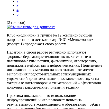
2
3
4
5
(2 голосов)
Клуб «Родничок» в группе № 12 компенсирующей
направленности детского сада № 31 «Медвежонок»
(корпус 1) продолжает свою работу.
Педагоги в своей работе регулярно используют
здоровьесберегающие технологии: дыхательные и
пальчиковые гимнастики, физминутки, игротерапию,
подвижные нейроигры и нейрогимнастику. Применение
инновационных методов на всех этапах – от момента
выполнения подготовительных артикуляционных
упражнений до автоматизации поставленного звука на
материале чистоговорок и стихотворений – эффективно
дополняет классические приемы и техники.
Практика показывает, что использование
нейроупражнений и игр позволяет повысить
результативность коррекционного образования – ребята
начинают лучше фокусировать внимание, чаще