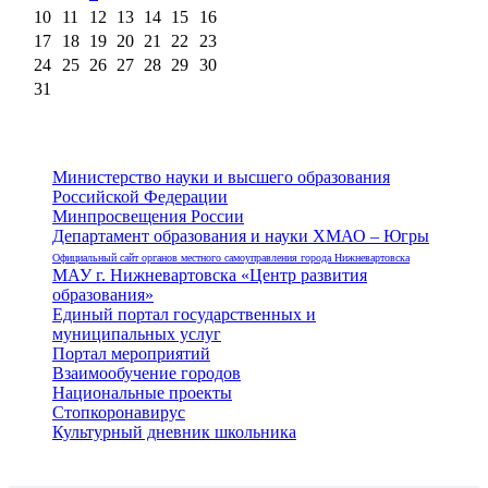
10
11
12
13
14
15
16
17
18
19
20
21
22
23
24
25
26
27
28
29
30
31
Министерство науки и высшего образования
Российской Федерации
Минпросвещения России
Департамент образования и науки ХМАО – Югры
Официальный сайт органов местного самоуправления города Нижневартовска
МАУ г. Нижневартовска «Центр развития
образования»
Единый портал государственных и
муниципальных услуг
Портал мероприятий
Взаимообучение городов
Национальные проекты
Стопкоронавирус
Культурный дневник школьника