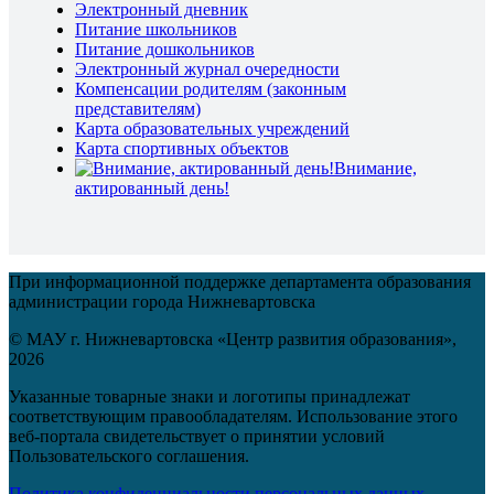
Электронный дневник
Питание школьников
Питание дошкольников
Электронный журнал очередности
Компенсации родителям (законным
представителям)
Карта образовательных учреждений
Карта спортивных объектов
Внимание,
актированный день!
При информационной поддержке департамента образования
администрации города Нижневартовска
© МАУ г. Нижневартовска «Центр развития образования»,
2026
Указанные товарные знаки и логотипы принадлежат
соответствующим правообладателям. Использование этого
веб-портала свидетельствует о принятии условий
Пользовательского соглашения.
Политика конфиденциальности персональных данных