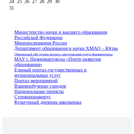
24
25
26
27
28
29
30
31
Министерство науки и высшего образования
Российской Федерации
Минпросвещения России
Департамент образования и науки ХМАО – Югры
Официальный сайт органов местного самоуправления города Нижневартовска
МАУ г. Нижневартовска «Центр развития
образования»
Единый портал государственных и
муниципальных услуг
Портал мероприятий
Взаимообучение городов
Национальные проекты
Стопкоронавирус
Культурный дневник школьника