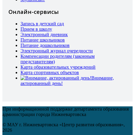
Онлайн-сервисы
Запись в детский сад
Прием в школу
Электронный дневник
Питание школьников
Питание дошкольников
Электронный журнал очередности
Компенсации родителям (законным
представителям)
Карта образовательных учреждений
Карта спортивных объектов
Внимание,
актированный день!
При информационной поддержке департамента образования
администрации города Нижневартовска
© МАУ г. Нижневартовска «Центр развития образования»,
2026