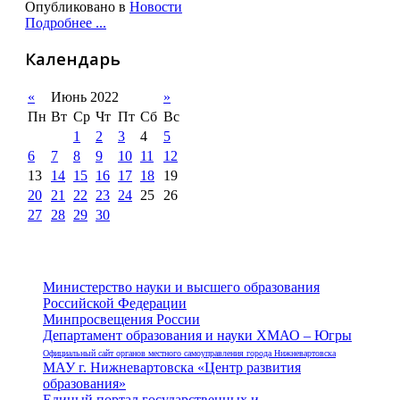
Опубликовано в
Новости
Подробнее ...
Календарь
«
Июнь 2022
»
Пн
Вт
Ср
Чт
Пт
Сб
Вс
1
2
3
4
5
6
7
8
9
10
11
12
13
14
15
16
17
18
19
20
21
22
23
24
25
26
27
28
29
30
Министерство науки и высшего образования
Российской Федерации
Минпросвещения России
Департамент образования и науки ХМАО – Югры
Официальный сайт органов местного самоуправления города Нижневартовска
МАУ г. Нижневартовска «Центр развития
образования»
Единый портал государственных и