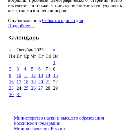
возраста, проблеме демографического старения всего
населения, а также к поиску возможностей улучшить
качество жизни пенсионеров.
Опубликовано в
События одного дня
Подробнее ...
Календарь
«
Октябрь 2023
»
Пн
Вт
Ср
Чт
Пт
Сб
Вс
1
2
3
4
5
6
7
8
9
10
11
12
13
14
15
16
17
18
19
20
21
22
23
24
25
26
27
28
29
30
31
Министерство науки и высшего образования
Российской Федерации
Минпросвещения России