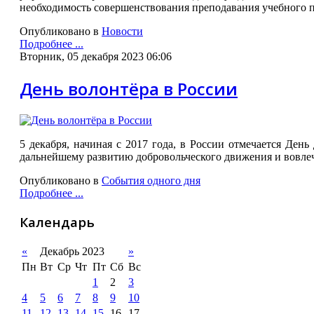
необходимость совершенствования преподавания учебного 
Опубликовано в
Новости
Подробнее ...
Вторник, 05 декабря 2023 06:06
День волонтёра в России
5 декабря, начиная с 2017 года, в России отмечается Ден
дальнейшему развитию добровольческого движения и вовле
Опубликовано в
События одного дня
Подробнее ...
Календарь
«
Декабрь 2023
»
Пн
Вт
Ср
Чт
Пт
Сб
Вс
1
2
3
4
5
6
7
8
9
10
11
12
13
14
15
16
17