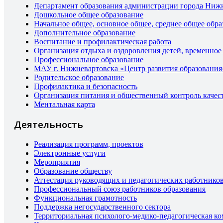
Департамент образования администрации города Ниж
Дошкольное общее образование
Начальное общее, основное общее, среднее общее обра
Дополнительное образование
Воспитание и профилактическая работа
Организация отдыха и оздоровления детей, временное
Профессиональное образование
МАУ г. Нижневартовска «Центр развития образования
Родительское образование
Профилактика и безопасность
Организация питания и общественный контроль качес
Ментальная карта
Деятельность
Реализация программ, проектов
Электронные услуги
Мероприятия
Образование обществу
Аттестация руководящих и педагогических работнико
Профессиональный союз работников образования
Функциональная грамотность
Поддержка негосударственного сектора
Территориальная психолого-медико-педагогическая к