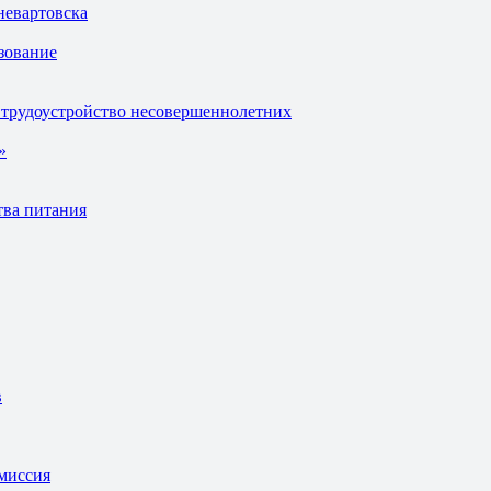
невартовска
зование
 трудоустройство несовершеннолетних
»
тва питания
в
омиссия