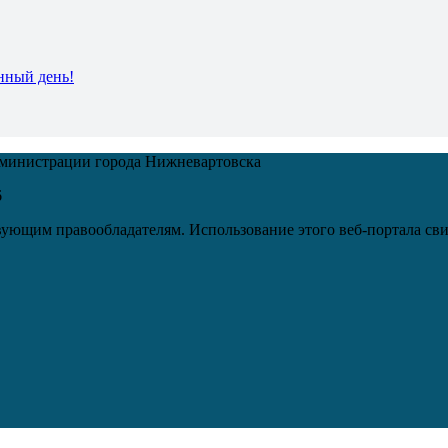
нный день!
дминистрации города Нижневартовска
6
ующим правообладателям. Использование этого веб-портала сви