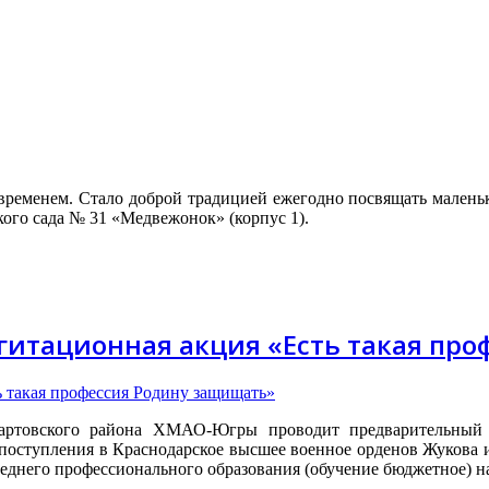
временем. Стало доброй традицией ежегодно посвящать малень
ского сада № 31 «Медвежонок» (корпус 1).
гитационная акция «Есть такая пр
артовского района ХМАО-Югры проводит предварительный
ля поступления в Краснодарское высшее военное орденов Жуков
днего профессионального образования (обучение бюджетное) на