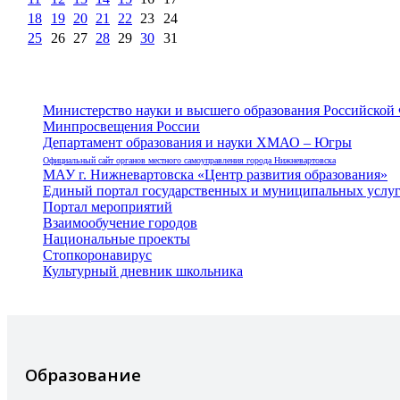
18
19
20
21
22
23
24
25
26
27
28
29
30
31
Министерство науки и высшего образования Российской
Минпросвещения России
Департамент образования и науки ХМАО – Югры
Официальный сайт органов местного самоуправления города Нижневартовска
МАУ г. Нижневартовска «Центр развития образования»
Единый портал государственных и муниципальных услу
Портал мероприятий
Взаимообучение городов
Национальные проекты
Стопкоронавирус
Культурный дневник школьника
Образование