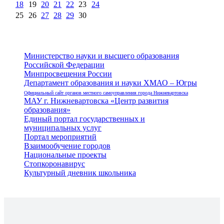
18
19
20
21
22
23
24
25
26
27
28
29
30
Министерство науки и высшего образования
Российской Федерации
Минпросвещения России
Департамент образования и науки ХМАО – Югры
Официальный сайт органов местного самоуправления города Нижневартовска
МАУ г. Нижневартовска «Центр развития
образования»
Единый портал государственных и
муниципальных услуг
Портал мероприятий
Взаимообучение городов
Национальные проекты
Стопкоронавирус
Культурный дневник школьника