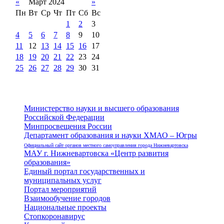
«
Март 2024
»
Пн
Вт
Ср
Чт
Пт
Сб
Вс
1
2
3
4
5
6
7
8
9
10
11
12
13
14
15
16
17
18
19
20
21
22
23
24
25
26
27
28
29
30
31
Министерство науки и высшего образования
Российской Федерации
Минпросвещения России
Департамент образования и науки ХМАО – Югры
Официальный сайт органов местного самоуправления города Нижневартовска
МАУ г. Нижневартовска «Центр развития
образования»
Единый портал государственных и
муниципальных услуг
Портал мероприятий
Взаимообучение городов
Национальные проекты
Стопкоронавирус