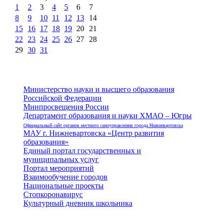
1
2
3
4
5
6
7
8
9
10
11
12
13
14
15
16
17
18
19
20
21
22
23
24
25
26
27
28
29
30
31
Министерство науки и высшего образования
Российской Федерации
Минпросвещения России
Департамент образования и науки ХМАО – Югры
Официальный сайт органов местного самоуправления города Нижневартовска
МАУ г. Нижневартовска «Центр развития
образования»
Единый портал государственных и
муниципальных услуг
Портал мероприятий
Взаимообучение городов
Национальные проекты
Стопкоронавирус
Культурный дневник школьника