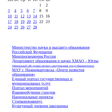
1
2
3
4
5
6
7
8
9
10
11
12
13
14
15
16
17
18
19
20
21
22
23
24
25
26
27
28
Министерство науки и высшего образования
Российской Федерации
Минпросвещения России
Департамент образования и науки ХМАО – Югры
Официальный сайт органов местного самоуправления города Нижневартовска
МАУ г. Нижневартовска «Центр развития
образования»
Единый портал государственных и
муниципальных услуг
Портал мероприятий
Взаимообучение городов
Национальные проекты
Стопкоронавирус
Культурный дневник школьника