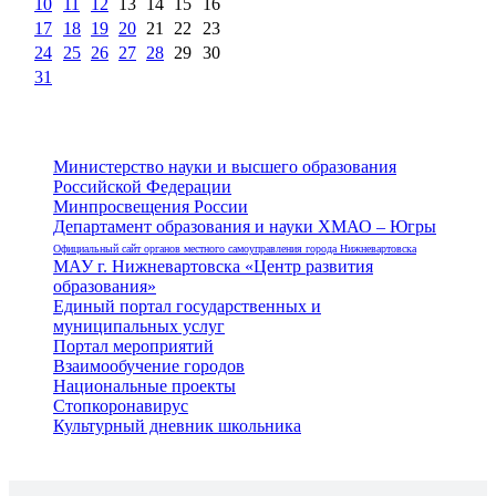
10
11
12
13
14
15
16
17
18
19
20
21
22
23
24
25
26
27
28
29
30
31
Министерство науки и высшего образования
Российской Федерации
Минпросвещения России
Департамент образования и науки ХМАО – Югры
Официальный сайт органов местного самоуправления города Нижневартовска
МАУ г. Нижневартовска «Центр развития
образования»
Единый портал государственных и
муниципальных услуг
Портал мероприятий
Взаимообучение городов
Национальные проекты
Стопкоронавирус
Культурный дневник школьника