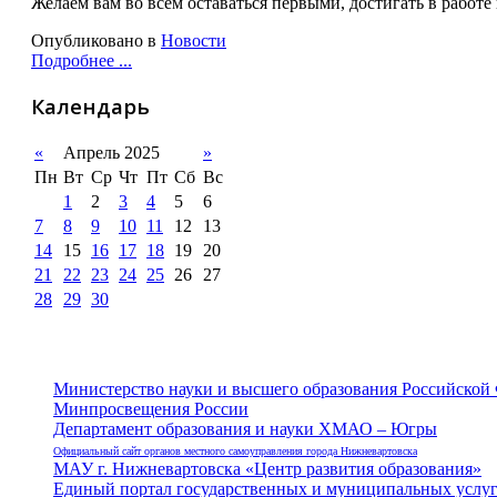
Желаем вам во всем оставаться первыми, достигать в работе
Опубликовано в
Новости
Подробнее ...
Календарь
«
Апрель 2025
»
Пн
Вт
Ср
Чт
Пт
Сб
Вс
1
2
3
4
5
6
7
8
9
10
11
12
13
14
15
16
17
18
19
20
21
22
23
24
25
26
27
28
29
30
Министерство науки и высшего образования Российской
Минпросвещения России
Департамент образования и науки ХМАО – Югры
Официальный сайт органов местного самоуправления города Нижневартовска
МАУ г. Нижневартовска «Центр развития образования»
Единый портал государственных и муниципальных услу