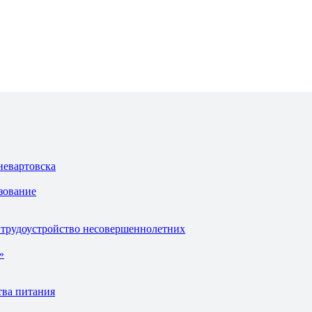
невартовска
зование
 трудоустройство несовершеннолетних
»
тва питания