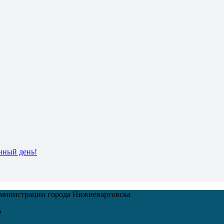
нный день!
дминистрации города Нижневартовска
6