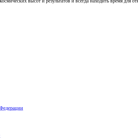
 космических высот и результатов и всегда находить время для о
 Федерации
г