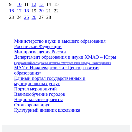
9
10
11
12
13
14
15
16
17
18
19
20
21
22
23
24
25
26
27
28
Министерство науки и высшего образования
Российской Федерации
Минпросвещения России
Департамент образования и науки ХМАО – Югры
Официальный сайт органов местного самоуправления города Нижневартовска
МАУ г. Нижневартовска «Центр развития
образования»
Единый портал государственных и
муниципальных услуг
Портал мероприятий
Взаимообучение городов
Национальные проекты
Стопкоронавирус
Культурный дневник школьника