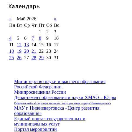
Календарь
«
Май 2026
»
Пн
Вт
Ср
Чт
Пт
Сб
Вс
1
2
3
4
5
6
7
8
9
10
11
12
13
14
15
16
17
18
19
20
21
22
23
24
25
26
27
28
29
30
31
Министерство науки и высшего образования
Российской Федерации
Минпросвещения России
Департамент образования и науки ХМАО – Югры
Официальный сайт органов местного самоуправления города Нижневартовска
МАУ г. Нижневартовска «Центр развития
образования»
Единый портал государственных и
муниципальных услуг
Портал мероприятий