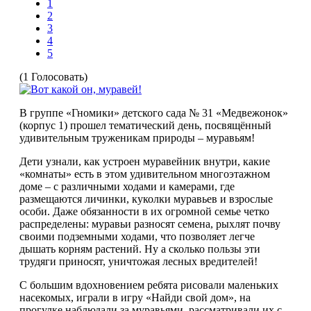
1
2
3
4
5
(1 Голосовать)
В группе «Гномики» детского сада № 31 «Медвежонок»
(корпус 1) прошел тематический день, посвящённый
удивительным труженикам природы – муравьям!
Дети узнали, как устроен муравейник внутри, какие
«комнаты» есть в этом удивительном многоэтажном
доме – с различными ходами и камерами, где
размещаются личинки, куколки муравьев и взрослые
особи. Даже обязанности в их огромной семье четко
распределены: муравьи разносят семена, рыхлят почву
своими подземными ходами, что позволяет легче
дышать корням растений. Ну а сколько пользы эти
трудяги приносят, уничтожая лесных вредителей!
С большим вдохновением ребята рисовали маленьких
насекомых, играли в игру «Найди свой дом», на
прогулке наблюдали за муравьями, рассматривали их с