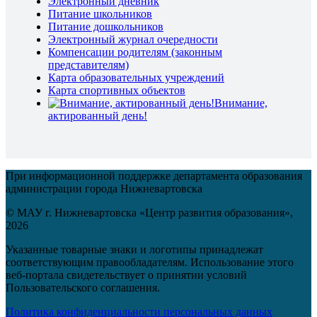
Электронный дневник
Питание школьников
Питание дошкольников
Электронный журнал очередности
Компенсации родителям (законным
представителям)
Карта образовательных учреждений
Карта спортивных объектов
Внимание,
актированный день!
При информационной поддержке департамента образования
администрации города Нижневартовска
© МАУ г. Нижневартовска «Центр развития образования»,
2026
Указанные товарные знаки и логотипы принадлежат
соответствующим правообладателям. Использование этого
веб-портала свидетельствует о принятии условий
Пользовательского соглашения.
Политика конфиденциальности персональных данных