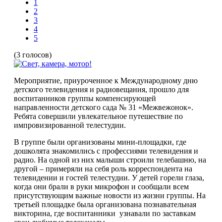
1
2
3
4
5
(3 голосов)
Мероприятие, приуроченное к Международному дню
детского телевидения и радиовещания, прошло для
воспитанников группы компенсирующей
направленности детского сада № 31 «Межвежонок».
Ребята совершили увлекательное путешествие по
импровизированной телестудии.
В группе были организованы мини-площадки, где
дошколята знакомились с профессиями телевидения и
радио. На одной из них малыши строили телебашню, на
другой – примеряли на себя роль корреспондента на
телевидении и гостей телестудии. У детей горели глаза,
когда они брали в руки микрофон и сообщали всем
присутствующим важные новости из жизни группы. На
третьей площадке была организована познавательная
викторина, где воспитанники узнавали по заставкам