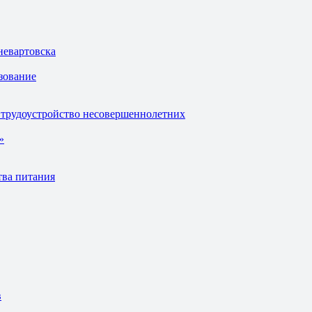
невартовска
зование
 трудоустройство несовершеннолетних
»
тва питания
в