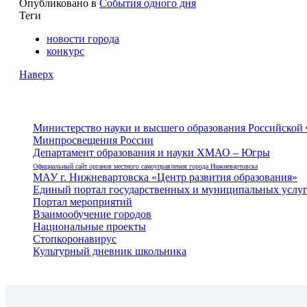
Опубликовано в
События одного дня
Теги
новости города
конкурс
Наверх
Министерство науки и высшего образования Российской
Минпросвещения России
Департамент образования и науки ХМАО – Югры
Официальный сайт органов местного самоуправления города Нижневартовска
МАУ г. Нижневартовска «Центр развития образования»
Единый портал государственных и муниципальных услу
Портал мероприятий
Взаимообучение городов
Национальные проекты
Стопкоронавирус
Культурный дневник школьника