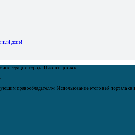
нный день!
дминистрации города Нижневартовска
6
ующим правообладателям. Использование этого веб-портала сви