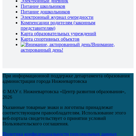
Электронный дневник
Питание школьников
Питание дошкольников
Электронный журнал очередности
Компенсации родителям (законным
представителям)
Карта образовательных учреждений
Карта спортивных объектов
Внимание,
актированный день!
При информационной поддержке департамента образования
администрации города Нижневартовска
© МАУ г. Нижневартовска «Центр развития образования»,
2026
Указанные товарные знаки и логотипы принадлежат
соответствующим правообладателям. Использование этого
веб-портала свидетельствует о принятии условий
Пользовательского соглашения.
Политика конфиденциальности персональных данных