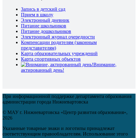
Запись в детский сад
Прием в школу
Электронный дневник
Питание школьников
Питание дошкольников
Электронный журнал очередности
Компенсации родителям (законным
представителям)
Карта образовательных учреждений
Карта спортивных объектов
Внимание,
актированный день!
При информационной поддержке департамента образования
администрации города Нижневартовска
© МАУ г. Нижневартовска «Центр развития образования»,
2026
Указанные товарные знаки и логотипы принадлежат
соответствующим правообладателям. Использование этого