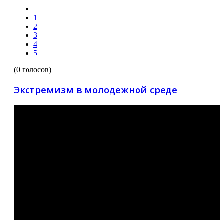
1
2
3
4
5
(0 голосов)
Экстремизм в молодежной среде