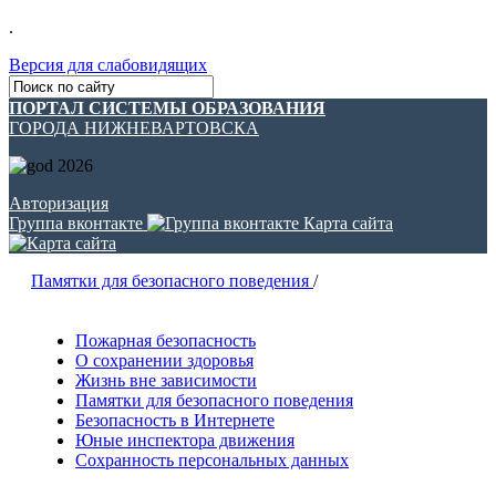
.
Версия для слабовидящих
ПОРТАЛ СИСТЕМЫ ОБРАЗОВАНИЯ
ГОРОДА НИЖНЕВАРТОВСКА
Авторизация
Группа вконтакте
Карта сайта
Памятки для безопасного поведения
/
Пожарная безопасность
О сохранении здоровья
Жизнь вне зависимости
Памятки для безопасного поведения
Безопасность в Интернете
Юные инспектора движения
Сохранность персональных данных