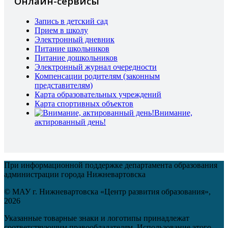
Онлайн-сервисы
Запись в детский сад
Прием в школу
Электронный дневник
Питание школьников
Питание дошкольников
Электронный журнал очередности
Компенсации родителям (законным
представителям)
Карта образовательных учреждений
Карта спортивных объектов
Внимание,
актированный день!
При информационной поддержке департамента образования
администрации города Нижневартовска
© МАУ г. Нижневартовска «Центр развития образования»,
2026
Указанные товарные знаки и логотипы принадлежат
соответствующим правообладателям. Использование этого