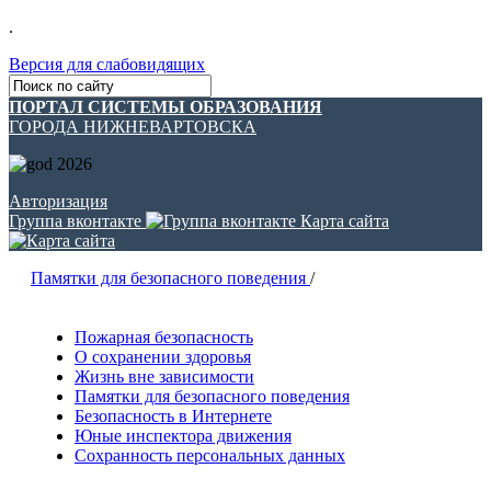
.
Версия для слабовидящих
ПОРТАЛ СИСТЕМЫ ОБРАЗОВАНИЯ
ГОРОДА НИЖНЕВАРТОВСКА
Авторизация
Группа вконтакте
Карта сайта
Памятки для безопасного поведения
/
Пожарная безопасность
О сохранении здоровья
Жизнь вне зависимости
Памятки для безопасного поведения
Безопасность в Интернете
Юные инспектора движения
Сохранность персональных данных