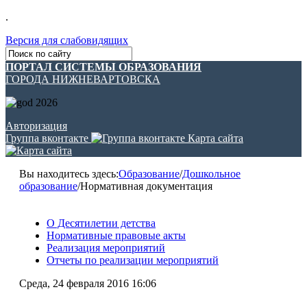
.
Версия для слабовидящих
ПОРТАЛ СИСТЕМЫ ОБРАЗОВАНИЯ
ГОРОДА НИЖНЕВАРТОВСКА
Авторизация
Группа вконтакте
Карта сайта
Вы находитесь здесь:
Образование
/
Дошкольное
образование
/
Нормативная документация
О Десятилетии детства
Нормативные правовые акты
Реализация мероприятий
Отчеты по реализации мероприятий
Среда, 24 февраля 2016 16:06