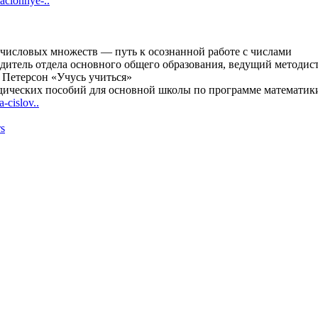
macionnye-..
числовых множеств — путь к осознанной работе с числами
оводитель отдела основного общего образования, ведущий методи
 Петерсон «Учусь учиться»
одических пособий для основной школы по программе математики
a-cislov..
rs