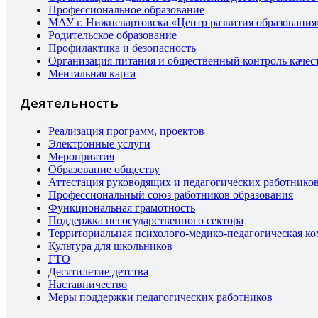
Профессиональное образование
МАУ г. Нижневартовска «Центр развития образования
Родительское образование
Профилактика и безопасность
Организация питания и общественный контроль качес
Ментальная карта
Деятельность
Реализация программ, проектов
Электронные услуги
Мероприятия
Образование обществу
Аттестация руководящих и педагогических работнико
Профессиональный союз работников образования
Функциональная грамотность
Поддержка негосударственного сектора
Территориальная психолого-медико-педагогическая к
Культура для школьников
ГТО
Десятилетие детства
Наставничество
Меры поддержки педагогических работников