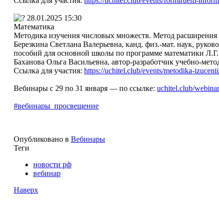
Ссылка для участия:
https://uchitel.club/events/formiruem-infor
28.01.2025 15:30
Математика
Методика изучения числовых множеств. Метод расширения 
Березкина Светлана Валерьевна, канд. физ.-мат. наук, рук
пособий для основной школы по программе математики Л.Г.
Баханова Ольга Васильевна, автор-разработчик учебно-мет
Ссылка для участия:
https://uchitel.club/events/metodika-izucenii
Вебинары с 29 по 31 января — по ссылке:
uchitel.club/webina
#вебинары_просвещение
Опубликовано в
Вебинары
Теги
новости рф
вебинар
Наверх