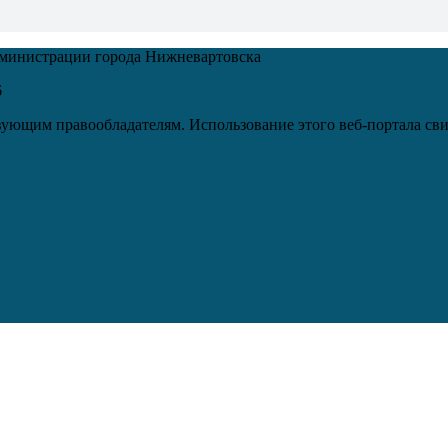
дминистрации города Нижневартовска
6
ующим правообладателям. Использование этого веб-портала сви