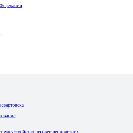
 Федерации
г
невартовска
зование
 трудоустройство несовершеннолетних