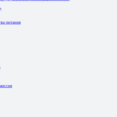
»
тва питания
в
омиссия