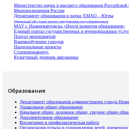
Министерство науки и высшего образования Российской
Минпросвещения России
Департамент образования и науки ХМАО – Югры
Официальный сайт органов местного самоуправления города Нижневартовска
МАУ г. Нижневартовска «Центр развития образования»
Единый портал государственных и муниципальных услу
Портал мероприятий
Взаимообучение городов
Национальные проекты
Стопкоронавирус
Культурный дневник школьника
Образование
Департамент образования администрации города Ниж
Дошкольное общее образование
Начальное общее, основное общее, среднее общее обра
Дополнительное образование
Воспитание и профилактическая работа
Организация отдыха и оздоровления детей, временное