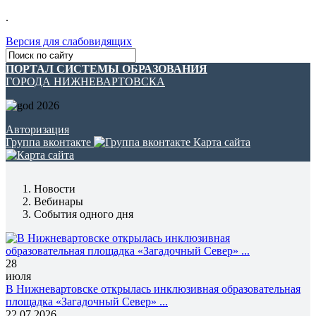
.
Версия для слабовидящих
ПОРТАЛ СИСТЕМЫ ОБРАЗОВАНИЯ
ГОРОДА НИЖНЕВАРТОВСКА
Авторизация
Группа вконтакте
Карта сайта
Новости
Вебинары
События одного дня
28
июля
В Нижневартовске открылась инклюзивная образовательная
площадка «Загадочный Север» ...
22.07.2026