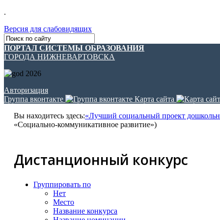
.
Версия для слабовидящих
ПОРТАЛ СИСТЕМЫ ОБРАЗОВАНИЯ
ГОРОДА НИЖНЕВАРТОВСКА
Авторизация
Группа вконтакте
Карта сайта
Вы находитесь здесь:
«Лучший социальный проект дошкольни
«Социально-коммуникативное развитие»)
Дистанционный конкурс
Группировать по
Нет
Место
Название конкурса
Название номинации