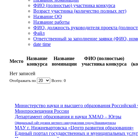
ФИО (полностью) участника конкурса
Возраст участника (количество полных лет)
Название ОО
Название работы
ФИО, должность руководителя проекта (полност
Файл
Ответственный за заполнение заявки (ФИО, ном
date time
Название
Название
ФИО (полностью)
Место
конкурса
номинации
участника конкурса
(к
Нет записей
Отображать по
Всего: 0
Министерство науки и высшего образования Российской
Минпросвещения России
Департамент образования и науки ХМАО – Югры
Официальный сайт органов местного самоуправления города Нижневартовска
МАУ г. Нижневартовска «Центр развития образования»
Единый портал государственных и муниципальных услу