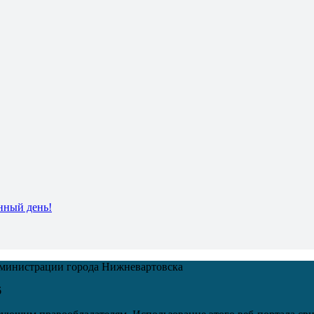
нный день!
дминистрации города Нижневартовска
6