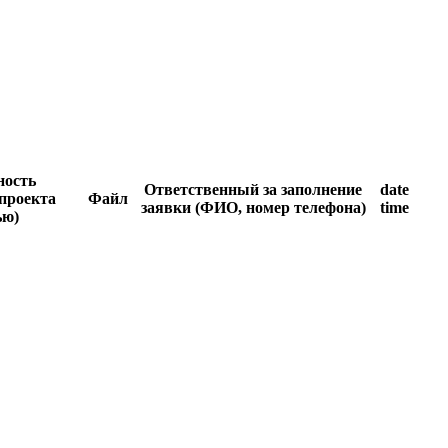
ность
Ответственный за заполнение
date
проекта
Файл
заявки (ФИО, номер телефона)
time
ью)