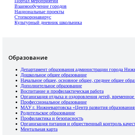
Портал мероприятий
Взаимообучение городов
Национальные проекты
Стопкоронавирус
Культурный дневник школьника
Образование
Департамент образования администрации города Ниж
Дошкольное общее образование
Начальное общее, основное общее, среднее общее обра
Дополнительное образование
Воспитание и профилактическая работа
Организация отдыха и оздоровления детей, временное
Профессиональное образование
МАУ г. Нижневартовска «Центр развития образования
Родительское образование
Профилактика и безопасность
Организация питания и общественный контроль качес
Ментальная карта