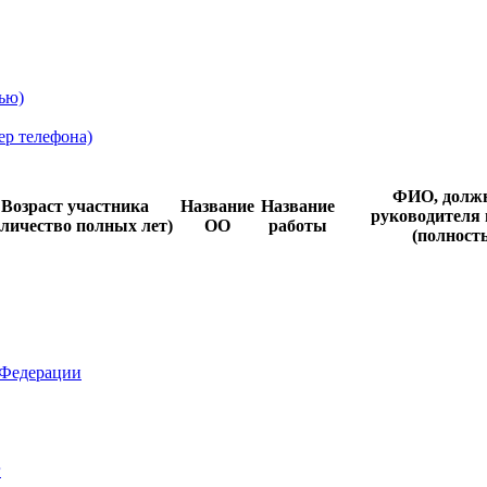
ью)
ер телефона)
ФИО, долж
Возраст участника
Название
Название
руководителя 
оличество полных лет)
ОО
работы
(полност
 Федерации
г