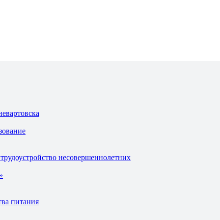
невартовска
зование
 трудоустройство несовершеннолетних
»
тва питания