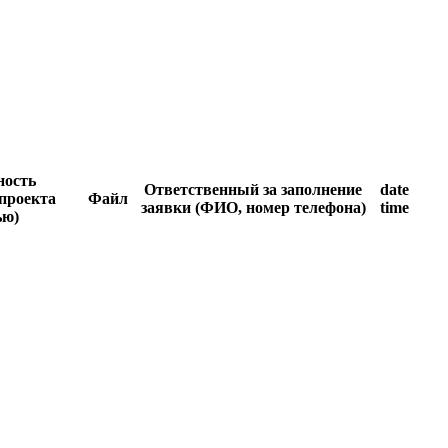
ность
Ответственный за заполнение
date
проекта
Файл
заявки (ФИО, номер телефона)
time
ью)