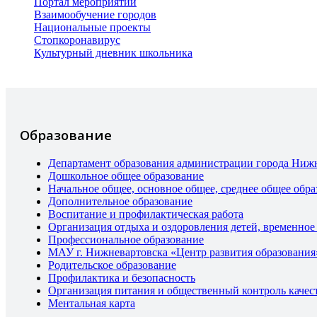
Портал мероприятий
Взаимообучение городов
Национальные проекты
Стопкоронавирус
Культурный дневник школьника
Образование
Департамент образования администрации города Ниж
Дошкольное общее образование
Начальное общее, основное общее, среднее общее обра
Дополнительное образование
Воспитание и профилактическая работа
Организация отдыха и оздоровления детей, временное
Профессиональное образование
МАУ г. Нижневартовска «Центр развития образования
Родительское образование
Профилактика и безопасность
Организация питания и общественный контроль качес
Ментальная карта