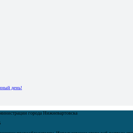
нный день!
дминистрации города Нижневартовска
6