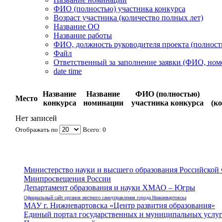
ФИО (полностью) участника конкурса
Возраст участника (количество полных лет)
Название ОО
Название работы
ФИО, должность руководителя проекта (полност
Файл
Ответственный за заполнение заявки (ФИО, ном
date time
Название
Название
ФИО (полностью)
Место
конкурса
номинации
участника конкурса
(к
Нет записей
Отображать по
Всего: 0
Министерство науки и высшего образования Российской
Минпросвещения России
Департамент образования и науки ХМАО – Югры
Официальный сайт органов местного самоуправления города Нижневартовска
МАУ г. Нижневартовска «Центр развития образования»
Единый портал государственных и муниципальных услу