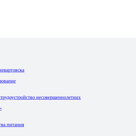
невартовска
зование
 трудоустройство несовершеннолетних
»
тва питания