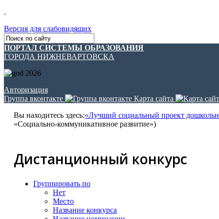
.
Версия для слабовидящих
ПОРТАЛ СИСТЕМЫ ОБРАЗОВАНИЯ
ГОРОДА НИЖНЕВАРТОВСКА
Авторизация
Группа вконтакте
Карта сайта
Вы находитесь здесь:
«Лучший социальный проект дошкольни
«Социально-коммуникативное развитие»)
Дистанционный конкурс
Группировать по
Нет
Место
Название конкурса
Название номинации