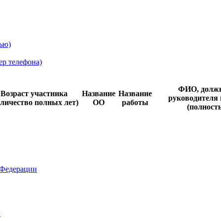
ью)
ер телефона)
ФИО, долж
Возраст участника
Название
Название
руководителя 
оличество полных лет)
ОО
работы
(полност
 Федерации
г