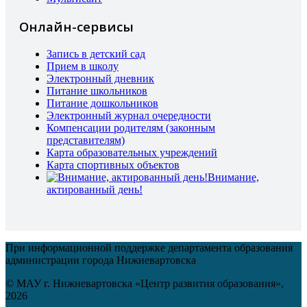
Онлайн-сервисы
Запись в детский сад
Прием в школу
Электронный дневник
Питание школьников
Питание дошкольников
Электронный журнал очередности
Компенсации родителям (законным
представителям)
Карта образовательных учреждений
Карта спортивных объектов
Внимание,
актированный день!
При информационной поддержке департамента образования
администрации города Нижневартовска
© МАУ г. Нижневартовска «Центр развития образования»,
2026