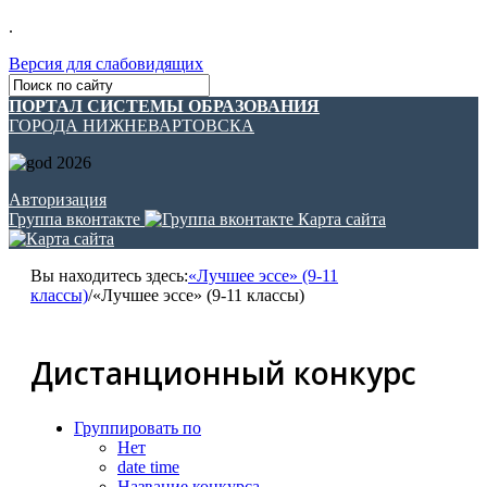
.
Версия для слабовидящих
ПОРТАЛ СИСТЕМЫ ОБРАЗОВАНИЯ
ГОРОДА НИЖНЕВАРТОВСКА
Авторизация
Группа вконтакте
Карта сайта
Вы находитесь здесь:
«Лучшее эссе» (9-11
классы)
/
«Лучшее эссе» (9-11 классы)
Дистанционный конкурс
Группировать по
Нет
date time
Название конкурса