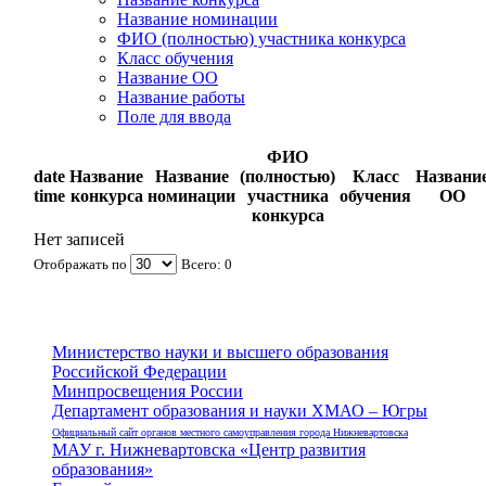
Название номинации
ФИО (полностью) участника конкурса
Класс обучения
Название ОО
Название работы
Поле для ввода
ФИО
date
Название
Название
(полностью)
Класс
Названи
time
конкурса
номинации
участника
обучения
ОО
конкурса
Нет записей
Отображать по
Всего: 0
Министерство науки и высшего образования
Российской Федерации
Минпросвещения России
Департамент образования и науки ХМАО – Югры
Официальный сайт органов местного самоуправления города Нижневартовска
МАУ г. Нижневартовска «Центр развития
образования»