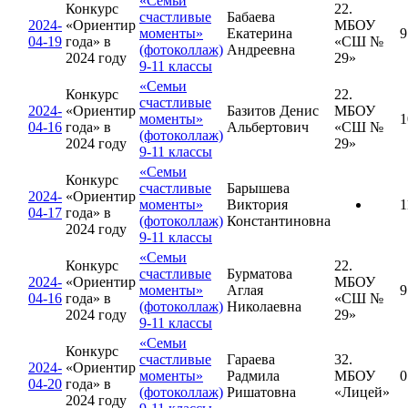
«Семьи
Конкурс
22.
счастливые
Бабаева
2024-
«Ориентир
МБОУ
моменты»
Екатерина
9
04-19
года» в
«СШ №
(фотоколлаж)
Андреевна
2024 году
29»
9-11 классы
«Семьи
Конкурс
22.
счастливые
2024-
«Ориентир
Базитов Денис
МБОУ
моменты»
1
04-16
года» в
Альбертович
«СШ №
(фотоколлаж)
2024 году
29»
9-11 классы
«Семьи
Конкурс
счастливые
Барышева
2024-
«Ориентир
моменты»
Виктория
1
04-17
года» в
(фотоколлаж)
Константиновна
2024 году
9-11 классы
«Семьи
Конкурс
22.
счастливые
Бурматова
2024-
«Ориентир
МБОУ
моменты»
Аглая
9
04-16
года» в
«СШ №
(фотоколлаж)
Николаевна
2024 году
29»
9-11 классы
«Семьи
Конкурс
счастливые
Гараева
32.
2024-
«Ориентир
моменты»
Радмила
МБОУ
0
04-20
года» в
(фотоколлаж)
Ришатовна
«Лицей»
2024 году