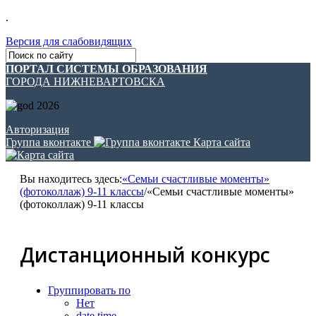
.
Версия для слабовидящих
ПОРТАЛ СИСТЕМЫ ОБРАЗОВАНИЯ
ГОРОДА НИЖНЕВАРТОВСКА
Авторизация
Группа вконтакте
Карта сайта
Вы находитесь здесь:
«Семьи счастливые моменты»
(фотоколлаж) 9-11 классы
/
«Семьи счастливые моменты»
(фотоколлаж) 9-11 классы
Дистанционный конкурс
Группировать по
Нет
date time