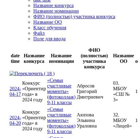
Название конкурса
Название номинации
ФИО (полностью) участника конкурса
Название ОО
Класс обучения
Файл
Поле для ввода
ФИО
date
Название
Название
(полностью)
Название
time
конкурса
номинации
участника
ОО
о
конкурса
( 18 )
«Семьи
Конкурс
03.
счастливые
Абросов
2024-
«Ориентир
МБОУ
моменты»
Григорий
1
04-17
года» в
«СШ №
(фотоколлаж)
Дмитриевич
2024 году
3»
9-11 классы
«Семьи
Конкурс
счастливые
Аюпова
32.
2024-
«Ориентир
моменты»
Эльвина
МБОУ
1
04-20
года» в
(фотоколлаж)
Ураловна
«Лицей»
2024 году
9-11 классы