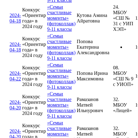
9-11 классы
«Семьи
24.
Конкурс
счастливые
МБОУ
2024-
«Ориентир
Кутова Амина
моменты»
«СШ №
1
04-18
года» в
Айратовна
(фотоколлаж)
31 с УИП
2024 году
9-11 классы
ХЭП»
«Семьи
Конкурс
счастливые
Попова
2024-
«Ориентир
моменты»
Екатерина
1
04-18
года» в
(фотоколлаж)
Александровна
2024 году
9-11 классы
«Семьи
Конкурс
08.
счастливые
2024-
«Ориентир
Попова Ирина
МБОУ
моменты»
1
04-22
года» в
Максимовна
«СШ № 9
(фотоколлаж)
2024 году
с УИОП»
9-11 классы
«Семьи
Конкурс
счастливые
Рамазанов
32.
2024-
«Ориентир
моменты»
Матвей
МБОУ
1
04-20
года» в
(фотоколлаж)
Ильнурович
«Лицей»
2024 году
9-11 классы
«Семьи
Конкурс
счастливые
Рамазанов
32.
2024-
«Ориентир
моменты»
Матвей
МБОУ
1
04-20
года» в