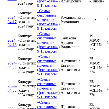
(фотоколлаж)
Ильнурович
«Лицей»
2024 году
9-11 классы
«Семьи
Конкурс
счастливые
2024-
«Ориентир
Романько Егор
моменты»
1
04-17
года» в
Романович
(фотоколлаж)
2024 году
9-11 классы
«Семьи
Конкурс
19.
счастливые
Салахова
2024-
«Ориентир
МБОУ
моменты»
Аделия
1
04-18
года» в
«СШ №
(фотоколлаж)
Вадимовна
2024 году
22»
9-11 классы
«Семьи
Конкурс
25.
счастливые
Щетинкина
2024-
«Ориентир
МБОУ
моменты»
Евгения
1
04-22
года» в
«СШ №
(фотоколлаж)
Алексеевна
2024 году
32»
9-11 классы
«Семьи
Конкурс
25.
счастливые
Щетинкина
2024-
«Ориентир
МБОУ
моменты»
Евгения
1
04-22
года» в
«СШ №
(фотоколлаж)
Алексеевна
2024 году
32»
9-11 классы
«Семьи
Конкурс
25.
счастливые
Щетинкина
2024-
«Ориентир
МБОУ