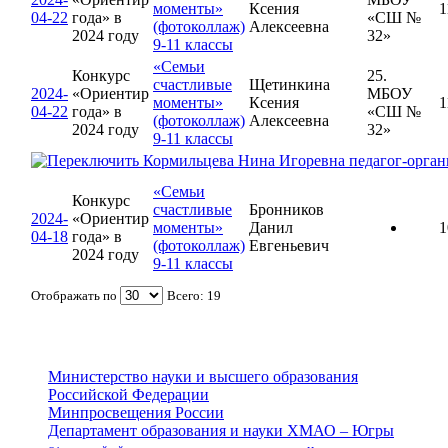
моменты»
Ксения
1
04-22
года» в
«СШ №
(фотоколлаж)
Алексеевна
2024 году
32»
9-11 классы
«Семьи
Конкурс
25.
счастливые
Щетинкина
2024-
«Ориентир
МБОУ
моменты»
Ксения
1
04-22
года» в
«СШ №
(фотоколлаж)
Алексеевна
2024 году
32»
9-11 классы
Кормильцева Нина Игоревна педагог-организ
«Семьи
Конкурс
счастливые
Бронников
2024-
«Ориентир
моменты»
Данил
1
04-18
года» в
(фотоколлаж)
Евгеньевич
2024 году
9-11 классы
Отображать по
Всего: 19
Министерство науки и высшего образования
Российской Федерации
Минпросвещения России
Департамент образования и науки ХМАО – Югры